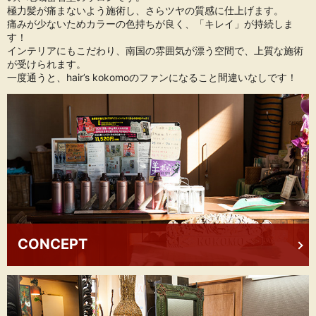
強髪プログラム
極力髪が痛まないよう施術し、さらツヤの質感に仕上げます。
痛みが少ないためカラーの色持ちが良く、「キレイ」が持続しま
2021 06/25
す！
プライムday
インテリアにもこだわり、南国の雰囲気が漂う空間で、上質な施術
が受けられます。
2021 05/17
一度通うと、hair’s kokomoのファンになること間違いなしです！
忘れ物
2021 04/10
貼るマスク 春
CONCEPT