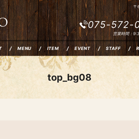
〒
075-572-
営業時間：9:30
T
MENU
ITEM
EVENT
STAFF
top_bg08