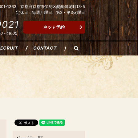
601-1363 京都府京都市伏見区醍醐鍵尾町13-5
定休日：毎週月曜日、第2・第3火曜日
0021
ネット予約
～19:00
search
RECRUIT
CONTACT